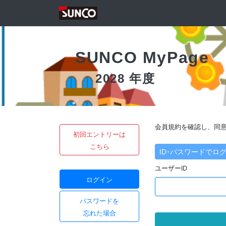
SUNCO MyPage
2028 年度
会員規約を確認し、同
初回エントリーは
こちら
ID･パスワードでロ
ユーザーID
ログイン
パスワードを
忘れた場合